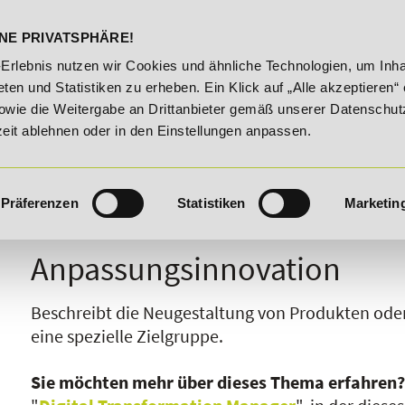
DELST
STUDIENINFOS
KONTA
NE PRIVATSPHÄRE!
e!
20% Rabatt bis 03.09.2026 - Bildungsroute!
20% Ra
-Erlebnis nutzen wir Cookies und ähnliche Technologien, um Inha
ten und Statistiken zu erheben. Ein Klick auf „Alle akzeptieren“ 
owie die Weitergabe an Drittanbieter gemäß unserer Datenschut
zeit ablehnen oder in den Einstellungen anpassen.
Präferenzen
Statistiken
Marketin
I
J
K
L
M
N
O
P
Q
R
Anpassungsinnovation
Beschreibt die Neugestaltung von Produkten oder
eine spezielle Zielgruppe.
Sie möchten mehr über dieses Thema erfahren