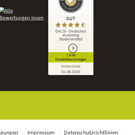
Kundenbewertungen und Erfahrungen zu
DeLSt - Deutsches eLearning Studieninstitut
GUT
%
92
GUT
DeLSt - Deutsches
eLearning
Empfehlungen auf
Studieninstitut
ProvenExpert.com
5,00
/
4,37
1.918
1.827
91
Kundenbewertungen
7
Bewertungen von
Bewertungen auf
Authentizität
anderen Quellen
ProvenExpert.com
04.08.2026
Kundenbewertungen der DeLSt auf Pro
Blick aufs ProvenExpert-Profil werfen
Ramona B.
3,60
Leider wird am Anfang nicht mitgeteilt
welche und wie viele Bücher man zusätzlich
geschickt bekommt, dadurch...
ngungen
Impressum
Datenschutzrichtlinien