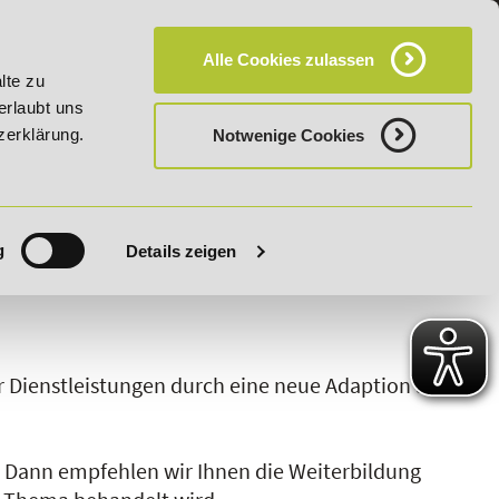
KT
HÄUFIG GESTELLTE FRAGEN (FAQ)
CAMPUS
Alle Cookies zulassen
batt bis 03.09.2026 - Bildungsroute!
20% Rabatt bis 03.09
lte zu
erlaubt uns
zerklärung.
Notwenige Cookies
g
Details zeigen
S
T
U
V
W
X
Y
Z
 Dienstleistungen durch eine neue Adaption an
?
Dann empfehlen wir Ihnen die Weiterbildung