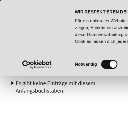
07191 - 22986 - 0
BILDUNGSHOTLINE:
WIR RESPEKTIEREN DEI
 Bildungsroute!
20% Rabatt bis 03.09.2026 - Bildungsrout
Für ein optimales Website
zeigen, Funktionen anzubie
diese Datenverarbeitung s
Cookies lassen sich jeder
Einwilligungsauswahl
Notwendig
A
B
C
D
E
F
G
H
Es gibt keine Einträge mit diesem
Anfangsbuchstaben.