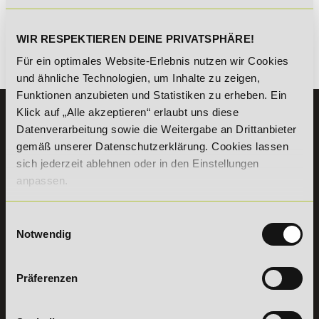
kombinierbar. Wir informieren dich gern.
WIR RESPEKTIEREN DEINE PRIVATSPHÄRE!
Für ein optimales Website-Erlebnis nutzen wir Cookies
Es gibt keine Einträge mit diesem Anfangsbuchstaben.
und ähnliche Technologien, um Inhalte zu zeigen,
Funktionen anzubieten und Statistiken zu erheben. Ein
Klick auf „Alle akzeptieren“ erlaubt uns diese
KONTAKT
Datenverarbeitung sowie die Weitergabe an Drittanbieter
07191 - 22986 - 0
gemäß unserer Datenschutzerklärung. Cookies lassen
+49 (0) 7191 9513203
sich jederzeit ablehnen oder in den Einstellungen
anpassen.
DeLSt GmbH - Deutsches eLearning Studieninstitut
Willy-Brandt-Platz 2
Einwilligungsauswahl
71522
Backnang
Notwendig
Aus dem Ausland:
+49 (0) 7191 - 22 986 – 0
Fax:
+49 (0) 7191 - 22 986 - 99
Präferenzen
Erreichbarkeit:
Montag bis Donnerstag: 8:00 - 19:00 Uhr
Freitag: 8:00 - 17:00 Uhr
Samstag: 9:00 - 15:00 Uhr