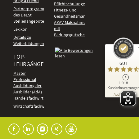
Bring a Friend
Pflichtschulungen
Partnerprogramm
Fitness- und
des DeLSt
Gesundheitsmanagement
Stellenangebote
AZAV-Maßnahmen
mit
Lexikon
Bildungsgutschein
Details zu
Weiterbildungen
TOP-
Kundenbewertungen und Erfahrungen zu
LEHRGÄNGE
GUT
DeLSt - Deutsches eLearning Studieninstitut
Master
Professional
GUT
1.918
%
92
Ausbildung der
Kundenbewertunge
Ausbilder (AdA)
Empfehlungen auf
Authentizität
ProvenExpert.com
Handelsfachwirt
5,00
/
4,37
Kundenbewertungen
Wirtschaftsfachwirt
91
1.827
Bewertungen auf
7
Bewertungen von
ProvenExpert.com
anderen Quellen
Blick aufs ProvenExpert-Profil werfen