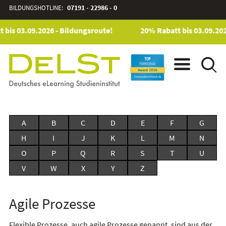
BILDUNGSHOTLINE:
07191 - 22986 - 0
 bis 03.09.2026 - Bildungsroute!
20% Rabatt bis 03.09.202
A
B
C
D
E
F
G
H
I
J
K
L
M
N
O
P
Q
R
S
T
U
V
W
X
Y
Z
Agile Prozesse
Flexible Prozesse, auch agile Prozesse genannt, sind aus der