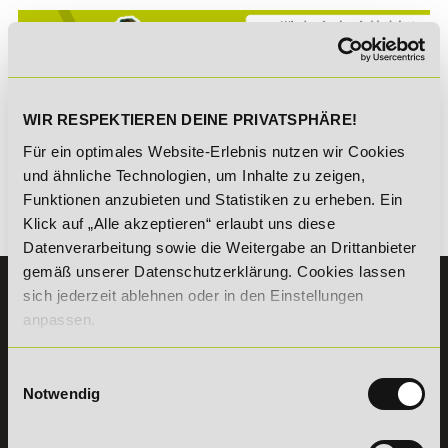
WIR RESPEKTIEREN DEINE PRIVATSPHÄRE!
*Der Rabattcode "NEUGIER5" ist mit weiteren Rabatten
kombinierbar. Wir informieren dich gern.
Für ein optimales Website-Erlebnis nutzen wir Cookies
und ähnliche Technologien, um Inhalte zu zeigen,
Funktionen anzubieten und Statistiken zu erheben. Ein
Klick auf „Alle akzeptieren“ erlaubt uns diese
Es gibt keine Einträge mit diesem Anfangsbuchstaben.
Datenverarbeitung sowie die Weitergabe an Drittanbieter
gemäß unserer Datenschutzerklärung. Cookies lassen
KONTAKT
sich jederzeit ablehnen oder in den Einstellungen
07191 - 22986 - 0
anpassen.
+49 (0) 7191 9513203
Einwilligungsauswahl
Notwendig
DeLSt GmbH - Deutsches eLearning Studieninstitut
Willy-Brandt-Platz 2