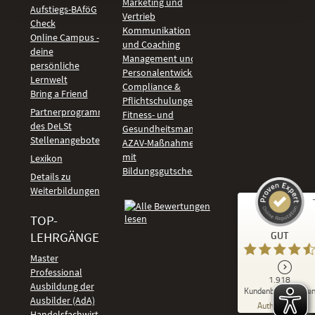
Marketing und
Aufstiegs-BAföG
Vertrieb
Check
Kommunikation
Online Campus -
und Coaching
deine
Management und
persönliche
Personalentwicklung
Lernwelt
Compliance &
Bring a Friend
Pflichtschulungen
Partnerprogramm
Fitness- und
des DeLSt
Gesundheitsmanagement
Stellenangebote
AZAV-Maßnahmen
mit
Lexikon
Bildungsgutschein
Details zu
Weiterbildungen
TOP-
Kundenbewertungen und Erfahrungen zu
LEHRGÄNGE
GUT
DeLSt - Deutsches eLearning Studieninstitut
Master
Professional
GUT
1.918
%
92
Ausbildung der
Kundenbewertunge
Ausbilder (AdA)
Empfehlungen auf
Authentizität
ProvenExpert.com
Handelsfachwirt
5,00
/
4,37