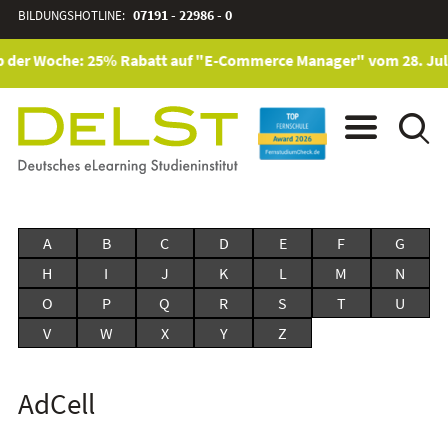
BILDUNGSHOTLINE:
07191 - 22986 - 0
p der Woche: 25% Rabatt auf "E-Commerce Manager" vom 28. Juli 
A
B
C
D
E
F
G
H
I
J
K
L
M
N
O
P
Q
R
S
T
U
V
W
X
Y
Z
AdCell