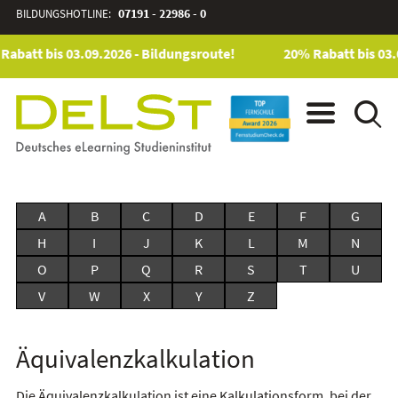
BILDUNGSHOTLINE:
07191 - 22986 - 0
Rabatt bis 03.09.2026 - Bildungsroute!
20% Rabatt bis 03.
A
B
C
D
E
F
G
H
I
J
K
L
M
N
O
P
Q
R
S
T
U
V
W
X
Y
Z
Äquivalenzkalkulation
Die Äquivalenzkalkulation ist eine Kalkulationsform, bei der