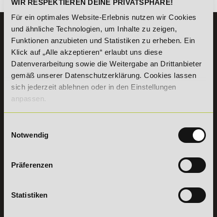
WIR RESPEKTIEREN DEINE PRIVATSPHÄRE!
Für ein optimales Website-Erlebnis nutzen wir Cookies
und ähnliche Technologien, um Inhalte zu zeigen,
KONTAKT
Funktionen anzubieten und Statistiken zu erheben. Ein
07191 - 22986 - 0
Klick auf „Alle akzeptieren“ erlaubt uns diese
+49 (0) 7191 9513203
Datenverarbeitung sowie die Weitergabe an Drittanbieter
gemäß unserer Datenschutzerklärung. Cookies lassen
sich jederzeit ablehnen oder in den Einstellungen
DeLSt GmbH - Deutsches eLearning Studieninstitut
Willy-Brandt-Platz 2
anpassen.
71522
Backnang
Aus dem Ausland:
+49 (0) 7191 - 22 986 – 0
Einwilligungsauswahl
Fax:
+49 (0) 7191 - 22 986 - 99
Notwendig
Erreichbarkeit:
Montag bis Donnerstag: 8:00 - 19:00 Uhr
Freitag: 8:00 - 17:00 Uhr
Präferenzen
Samstag: 9:00 - 15:00 Uhr
Vertrag
Statistiken
widerrufen