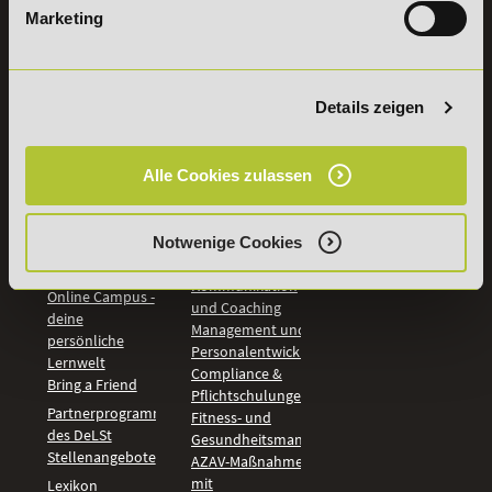
Marketing
INFORMATIONEN
BILDUNGSBEREICHE
DeLSt
IHK-
Weiterbildungen
Leitsätze
Details zeigen
Wirtschaft &
PreisFAIRsprechen
Rechnungswesen
Studieninfos
Bildung &
Alle Cookies zulassen
Digitales Lernen
Fördermöglichkeiten
Künstliche
Bildungsgutschein
Intelligenz
Check
Marketing und
Notwenige Cookies
Aufstiegs-BAföG
Vertrieb
Check
Kommunikation
Online Campus -
und Coaching
deine
Management und
persönliche
Personalentwicklung
Lernwelt
Compliance &
Bring a Friend
Pflichtschulungen
Partnerprogramm
Fitness- und
des DeLSt
Gesundheitsmanagement
Stellenangebote
AZAV-Maßnahmen
mit
Lexikon