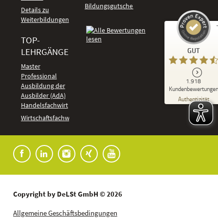
Bildungsgutschein
Details zu
Weiterbildungen
TOP-
Kundenbewertungen und Erfahrungen zu
LEHRGÄNGE
GUT
DeLSt - Deutsches eLearning Studieninstitut
Master
Professional
GUT
1.918
%
92
Ausbildung der
Kundenbewertunge
Ausbilder (AdA)
Empfehlungen auf
Authentizität
ProvenExpert.com
Handelsfachwirt
5,00
/
4,37
Kundenbewertungen
Wirtschaftsfachwirt
91
1.827
Bewertungen auf
7
Bewertungen von
ProvenExpert.com
anderen Quellen
Blick aufs ProvenExpert-Profil werfen
04.08.2026
Copyright by DeLSt GmbH © 2026
Allgemeine Geschäftsbedingungen