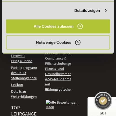
Rechnungswesen
Studieninfos
Bildung &
Details zeigen
Digitales Lernen
Fördermöglichkeiten
Künstliche
Bildungsgutschein
Intelligenz
Check
Alle Cookies zulassen
Marketing und
Aufstiegs-BAföG
Vertrieb
Check
Kommunikation
Online Campus -
Notwenige Cookies
und Coaching
deine
Management und
persönliche
Personalentwicklung
Lernwelt
Compliance &
Bring a Friend
Pflichtschulungen
Partnerprogramm
Fitness- und
des DeLSt
Gesundheitsmanagement
Stellenangebote
AZAV-Maßnahmen
mit
Lexikon
Bildungsgutschein
Details zu
Weiterbildungen
TOP-
Kundenbewertungen und Erfahrungen zu
LEHRGÄNGE
GUT
DeLSt - Deutsches eLearning Studieninstitut