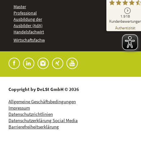
Master
Professional
GUT
1.918
%
92
Ausbildung der
Kundenbewertunge
Ausbilder (AdA)
Empfehlungen auf
Authentizität
ProvenExpert.com
Handelsfachwirt
5,00
/
4,37
Kundenbewertungen
Wirtschaftsfachwirt
91
1.827
Bewertungen auf
7
Bewertungen von
ProvenExpert.com
anderen Quellen
Blick aufs ProvenExpert-Profil werfen
04.08.2026
Copyright by DeLSt GmbH © 2026
Allgemeine Geschäftsbedingungen
Impressum
Datenschutzrichtlinien
Datenschutzerklärung Social Media
Barrierefreiheitserklärung