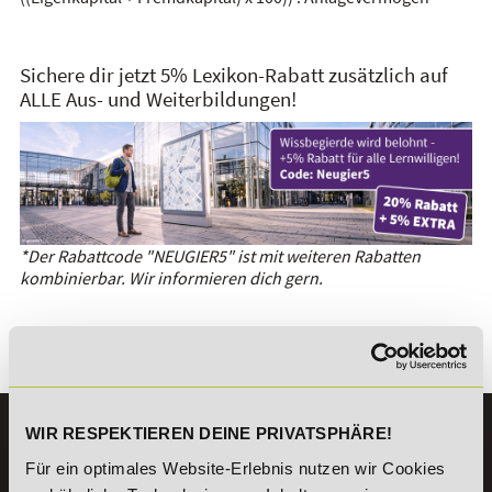
Sichere dir jetzt 5% Lexikon-Rabatt zusätzlich auf
ALLE Aus- und Weiterbildungen!
*Der Rabattcode "NEUGIER5" ist mit weiteren Rabatten
kombinierbar. Wir informieren dich gern.
Es gibt keine Einträge mit diesem Anfangsbuchstaben.
WIR RESPEKTIEREN DEINE PRIVATSPHÄRE!
KONTAKT
07191 - 22986 - 0
Für ein optimales Website-Erlebnis nutzen wir Cookies