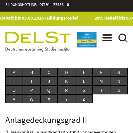
BILDUNGSHOTLINE:
07191 - 22986 - 0
Rabatt bis 03.09.2026 - Bildungsroute!
20% Rabatt bis 03.
A
B
C
D
E
F
G
H
I
J
K
L
M
N
O
P
Q
R
S
T
U
V
W
X
Y
Z
Anlagedeckungsgrad II
((Eigenkapital + Fremdkapital) x 100)) : Anlagevermögen