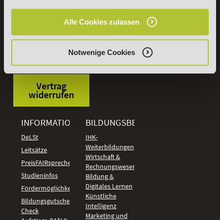
Aus dem Ausland:
+49 (0) 7191 - 22 986 – 0
Fax:
+49 (0) 7191 - 22 986 - 99
Alle Cookies zulassen
Erreichbarkeit:
Montag bis Donnerstag: 8:00 - 19:00 Uhr
Freitag: 8:00 - 17:00 Uhr
Notwenige Cookies
Samstag: 9:00 - 15:00 Uhr
Vertrag
widerrufen
INFORMATIONEN
BILDUNGSBEREICHE
DeLSt
IHK-
Weiterbildungen
Leitsätze
Wirtschaft &
PreisFAIRsprechen
Rechnungswesen
Studieninfos
Bildung &
Digitales Lernen
Fördermöglichkeiten
Künstliche
Bildungsgutschein
Intelligenz
Check
Marketing und