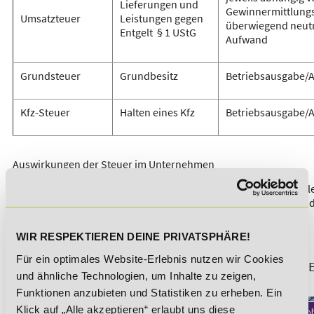
Lieferungen und
Gewinnermittlungs
Umsatzteuer
Leistungen gegen
überwiegend neutr
Entgelt § 1 UStG
Aufwand
Grundsteuer
Grundbesitz
Betriebsausgabe/
Kfz-Steuer
Halten eines Kfz
Betriebsausgabe/
Auswirkungen der Steuer im Unternehmen
Sie möchten mehr über dieses Thema erfahren?
Dann empfehle
Ihnen die Weiterbildung "
Geprüfter Betriebswirt (IHK)
", in der 
Thema behandelt wird.
WIR RESPEKTIEREN DEINE PRIVATSPHÄRE!
Für ein optimales Website-Erlebnis nutzen wir Cookies
Sichere dir jetzt 5% Lexikon-Rabatt zusätzlich auf ALL
und ähnliche Technologien, um Inhalte zu zeigen,
und Weiterbildungen!
Funktionen anzubieten und Statistiken zu erheben. Ein
Klick auf „Alle akzeptieren“ erlaubt uns diese