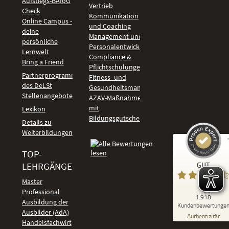
Aufstiegs-BAföG
Vertrieb
Check
Kommunikation
Online Campus -
und Coaching
deine
Management und
persönliche
Personalentwicklung
Lernwelt
Compliance &
Bring a Friend
Pflichtschulungen
Partnerprogramm
Fitness- und
des DeLSt
Gesundheitsmanagement
Stellenangebote
AZAV-Maßnahmen
mit
Lexikon
Bildungsgutschein
Details zu
Weiterbildungen
TOP-
Kundenbewertungen und Erfahrungen zu
LEHRGÄNGE
GUT
DeLSt - Deutsches eLearning Studieninstitut
Master
Professional
GUT
1.918
%
92
Ausbildung der
Kundenbewertunge
Ausbilder (AdA)
Empfehlungen auf
Authentizität
ProvenExpert.com
Handelsfachwirt
5,00
/
4,37
Kundenbewertungen