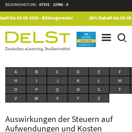
BILDUNGSHOTLINE:
07191 - 22986 - 0
att bis 03.09.2026 - Bildungsroute!
20% Rabatt bis 03.09.
A
B
C
D
E
F
H
I
J
K
L
M
O
P
Q
R
S
T
V
W
X
Y
Z
Auswirkungen der Steuern auf
Aufwendungen und Kosten