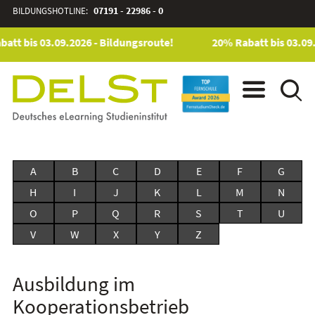
BILDUNGSHOTLINE:
07191 - 22986 - 0
att bis 03.09.2026 - Bildungsroute!
20% Rabatt bis 03.09.
A
B
C
D
E
F
G
H
I
J
K
L
M
N
O
P
Q
R
S
T
U
V
W
X
Y
Z
Ausbildung im
Kooperationsbetrieb