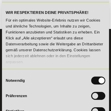
kombinierbar. Wir informieren dich gern.
WIR RESPEKTIEREN DEINE PRIVATSPHÄRE!
Für ein optimales Website-Erlebnis nutzen wir Cookies
Es gibt keine Einträge mit diesem Anfangsbuchstaben.
und ähnliche Technologien, um Inhalte zu zeigen,
Funktionen anzubieten und Statistiken zu erheben. Ein
Klick auf „Alle akzeptieren“ erlaubt uns diese
KONTAKT
Datenverarbeitung sowie die Weitergabe an Drittanbieter
07191 - 22986 - 0
gemäß unserer Datenschutzerklärung. Cookies lassen
+49 (0) 7191 9513203
sich jederzeit ablehnen oder in den Einstellungen
anpassen.
DeLSt GmbH - Deutsches eLearning Studieninstitut
Willy-Brandt-Platz 2
Einwilligungsauswahl
71522
Backnang
Notwendig
Aus dem Ausland:
+49 (0) 7191 - 22 986 – 0
Fax:
+49 (0) 7191 - 22 986 - 99
Erreichbarkeit:
Präferenzen
Montag bis Donnerstag: 8:00 - 19:00 Uhr
Freitag: 8:00 - 17:00 Uhr
Samstag: 9:00 - 15:00 Uhr