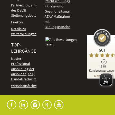
Pflichtschulungen
Partnerprogramm
Fitness- und
des DeLSt
Gesundheitsmanagement
Stellenangebote
AZAV-Maßnahmen
mit
Lexikon
Bildungsgutschein
Details zu
Weiterbildungen
TOP-
Kundenbewertungen und Erfahrungen zu
LEHRGÄNGE
GUT
DeLSt - Deutsches eLearning Studieninstitut
Master
Professional
GUT
1.918
%
92
Ausbildung der
Kundenbewertunge
Ausbilder (AdA)
Empfehlungen auf
Authentizität
ProvenExpert.com
Handelsfachwirt
5,00
/
4,37
Kundenbewertungen
Wirtschaftsfachwirt
91
1.827
Bewertungen auf
7
Bewertungen von
ProvenExpert.com
anderen Quellen
Blick aufs ProvenExpert-Profil werfen