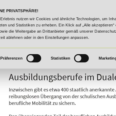
DELST
STUDIENINFOS
KONTA
NE PRIVATSPHÄRE!
e!
20% Rabatt bis 03.09.2026 - Bildungsroute!
20% Ra
-Erlebnis nutzen wir Cookies und ähnliche Technologien, um Inha
ten und Statistiken zu erheben. Ein Klick auf „Alle akzeptieren“ 
owie die Weitergabe an Drittanbieter gemäß unserer Datenschut
zeit ablehnen oder in den Einstellungen anpassen.
Präferenzen
Statistiken
Marketin
I
J
K
L
M
N
O
P
Q
R
Ausbildungsberufe im Dual
Inzwischen gibt es etwa 400 staatlich anerkannt
reibungslosen Übergang von der schulischen Ausbi
berufliche Mobilität zu sichern.