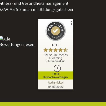
Fitness- und Gesundheitsmanagement
AZAV-Maßnahmen mit Bildungsgutschein
Kundenbewertungen und Erfahrungen zu
DeLSt - Deutsches eLearning Studieninstitut
GUT
%
92
GUT
DeLSt - Deutsches
eLearning
Empfehlungen auf
Studieninstitut
ProvenExpert.com
5,00
/
4,37
1.918
1.827
91
Kundenbewertungen
7
Bewertungen von
Bewertungen auf
Authentizität
anderen Quellen
ProvenExpert.com
04.08.2026
Kundenbewertungen der DeLSt auf Pro
Blick aufs ProvenExpert-Profil werfen
Ramona B.