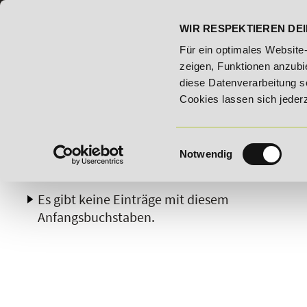
07191 - 22986 - 0
BILDUNGSHOTLINE:
WIR RESPEKTIEREN DEI
 Bildungsroute!
20% Rabatt bis 03.09.2026 - Bildungsrout
Für ein optimales Website
zeigen, Funktionen anzubie
diese Datenverarbeitung s
Cookies lassen sich jeder
Einwilligungsauswahl
Notwendig
A
B
C
D
E
F
G
H
Es gibt keine Einträge mit diesem
Anfangsbuchstaben.