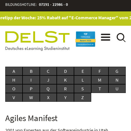
BILDUNGSHOTLINE:
07191 - 22986 - 0
retipp der Woche: 25% Rabatt auf "E-Commerce Manager" vom 28. 
A
B
C
D
E
F
G
H
I
J
K
L
M
N
O
P
Q
R
S
T
U
V
W
X
Y
Z
Agiles Manifest
2001 von Experten aus der Softwareindustrie in Utah