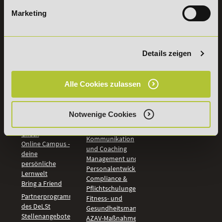
Marketing
INFORMATIONEN
BILDUNGSBEREICHE
DeLSt
IHK-
Weiterbildungen
Leitsätze
Details zeigen
Wirtschaft &
PreisFAIRsprechen
Rechnungswesen
Studieninfos
Bildung &
Alle Cookies zulassen
Digitales Lernen
Fördermöglichkeiten
Künstliche
Bildungsgutschein
Intelligenz
Check
Notwenige Cookies
Marketing und
Aufstiegs-BAföG
Vertrieb
Check
Kommunikation
Online Campus -
und Coaching
deine
Management und
persönliche
Personalentwicklung
Lernwelt
Compliance &
Bring a Friend
Pflichtschulungen
Partnerprogramm
Fitness- und
des DeLSt
Gesundheitsmanagement
Stellenangebote
AZAV-Maßnahmen