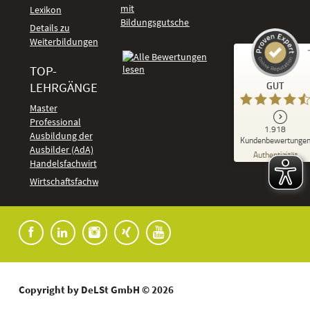
mit
Lexikon
Bildungsgutschein
Details zu
Weiterbildungen
TOP-
Kundenbewertungen und Erfahrungen zu
LEHRGÄNGE
GUT
DeLSt - Deutsches eLearning Studieninstitut
Master
Professional
GUT
1.918
%
92
Ausbildung der
Kundenbewertunge
Ausbilder (AdA)
Empfehlungen auf
Authentizität
ProvenExpert.com
Handelsfachwirt
5,00
/
4,37
Kundenbewertungen
Wirtschaftsfachwirt
91
1.827
Bewertungen auf
7
Bewertungen von
ProvenExpert.com
anderen Quellen
Blick aufs ProvenExpert-Profil werfen
04.08.2026
Copyright by DeLSt GmbH © 2026