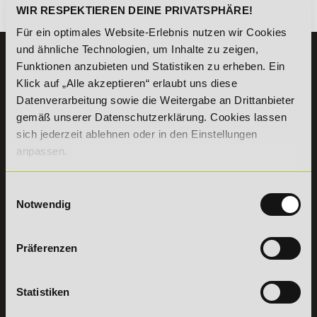
Es gibt keine Einträge mit diesem Anfangsbuchstaben.
WIR RESPEKTIEREN DEINE PRIVATSPHÄRE!
Für ein optimales Website-Erlebnis nutzen wir Cookies
und ähnliche Technologien, um Inhalte zu zeigen,
KONTAKT
Funktionen anzubieten und Statistiken zu erheben. Ein
07191 - 22986 - 0
Klick auf „Alle akzeptieren“ erlaubt uns diese
Datenverarbeitung sowie die Weitergabe an Drittanbieter
+49 (0) 7191 9513203
gemäß unserer Datenschutzerklärung. Cookies lassen
sich jederzeit ablehnen oder in den Einstellungen
DeLSt GmbH - Deutsches eLearning Studieninstitut
anpassen.
Willy-Brandt-Platz 2
71522
Backnang
Aus dem Ausland:
+49 (0) 7191 - 22 986 – 0
Einwilligungsauswahl
Fax:
+49 (0) 7191 - 22 986 - 99
Notwendig
Erreichbarkeit:
Montag bis Donnerstag: 8:00 - 19:00 Uhr
Freitag: 8:00 - 17:00 Uhr
Präferenzen
Samstag: 9:00 - 15:00 Uhr
Statistiken
Vertrag
widerrufen