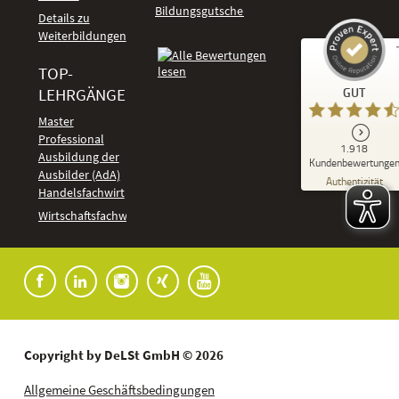
Bildungsgutschein
Details zu
Weiterbildungen
TOP-
Kundenbewertungen und Erfahrungen zu
LEHRGÄNGE
GUT
DeLSt - Deutsches eLearning Studieninstitut
Master
Professional
GUT
1.918
%
92
Ausbildung der
Kundenbewertunge
Ausbilder (AdA)
Empfehlungen auf
Authentizität
ProvenExpert.com
Handelsfachwirt
5,00
/
4,37
Kundenbewertungen
Wirtschaftsfachwirt
91
1.827
Bewertungen auf
7
Bewertungen von
ProvenExpert.com
anderen Quellen
Blick aufs ProvenExpert-Profil werfen
04.08.2026
Copyright by DeLSt GmbH © 2026
Allgemeine Geschäftsbedingungen