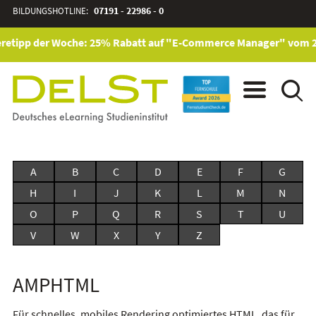
BILDUNGSHOTLINE:
07191 - 22986 - 0
retipp der Woche: 25% Rabatt auf "E-Commerce Manager" vom 28. 
A
B
C
D
E
F
G
H
I
J
K
L
M
N
O
P
Q
R
S
T
U
V
W
X
Y
Z
AMPHTML
Für schnelles, mobiles Rendering optimiertes HTML, das für