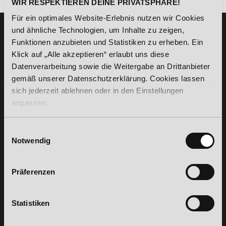
WIR RESPEKTIEREN DEINE PRIVATSPHÄRE!
Für ein optimales Website-Erlebnis nutzen wir Cookies
und ähnliche Technologien, um Inhalte zu zeigen,
KONTAKT
Funktionen anzubieten und Statistiken zu erheben. Ein
07191 - 22986 - 0
Klick auf „Alle akzeptieren“ erlaubt uns diese
+49 (0) 7191 9513203
Datenverarbeitung sowie die Weitergabe an Drittanbieter
gemäß unserer Datenschutzerklärung. Cookies lassen
sich jederzeit ablehnen oder in den Einstellungen
DeLSt GmbH - Deutsches eLearning Studieninstitut
Willy-Brandt-Platz 2
anpassen.
71522
Backnang
Aus dem Ausland:
+49 (0) 7191 - 22 986 – 0
Einwilligungsauswahl
Fax:
+49 (0) 7191 - 22 986 - 99
Notwendig
Erreichbarkeit:
Montag bis Donnerstag: 8:00 - 19:00 Uhr
Freitag: 8:00 - 17:00 Uhr
Präferenzen
Samstag: 9:00 - 15:00 Uhr
Vertrag
Statistiken
widerrufen