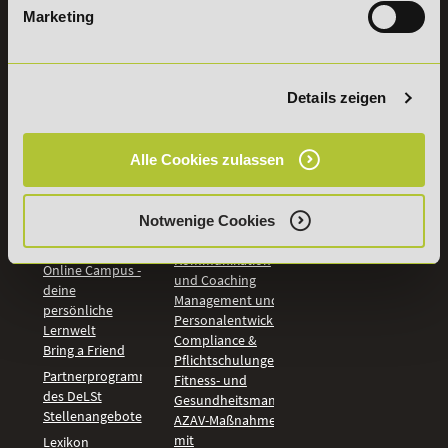
Marketing
INFORMATIONEN
BILDUNGSBEREICHE
DeLSt
IHK-
Weiterbildungen
Leitsätze
Details zeigen
Wirtschaft &
PreisFAIRsprechen
Rechnungswesen
Studieninfos
Bildung &
Alle Cookies zulassen
Digitales Lernen
Fördermöglichkeiten
Künstliche
Bildungsgutschein
Intelligenz
Check
Marketing und
Notwenige Cookies
Aufstiegs-BAföG
Vertrieb
Check
Kommunikation
Online Campus -
und Coaching
deine
Management und
persönliche
Personalentwicklung
Lernwelt
Compliance &
Bring a Friend
Pflichtschulungen
Partnerprogramm
Fitness- und
des DeLSt
Gesundheitsmanagement
Stellenangebote
AZAV-Maßnahmen
mit
Lexikon