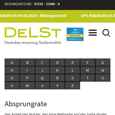
BILDUNGSHOTLINE:
07191 - 22986 - 0
abatt bis 03.09.2026 - Bildungsroute!
20% Rabatt bis 03.0
A
B
C
D
E
F
G
H
I
J
K
L
M
N
O
P
Q
R
S
T
U
V
W
X
Y
Z
Absprungrate
Der Anteil der Nutzer, der eine Webseite auf der Seite direkt