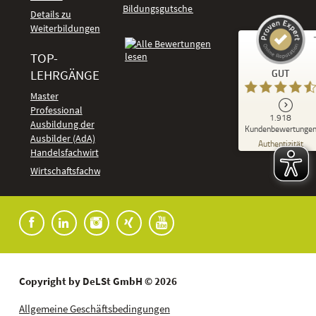
Bildungsgutschein
Details zu
Weiterbildungen
TOP-
Kundenbewertungen und Erfahrungen zu
LEHRGÄNGE
GUT
DeLSt - Deutsches eLearning Studieninstitut
Master
Professional
GUT
1.918
%
92
Ausbildung der
Kundenbewertunge
Ausbilder (AdA)
Empfehlungen auf
Authentizität
ProvenExpert.com
Handelsfachwirt
5,00
/
4,37
Kundenbewertungen
Wirtschaftsfachwirt
91
1.827
Bewertungen auf
7
Bewertungen von
ProvenExpert.com
anderen Quellen
Blick aufs ProvenExpert-Profil werfen
04.08.2026
Copyright by DeLSt GmbH © 2026
Allgemeine Geschäftsbedingungen