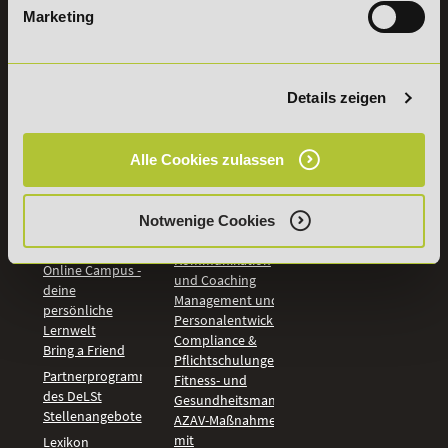
Marketing
INFORMATIONEN
BILDUNGSBEREICHE
DeLSt
IHK-
Weiterbildungen
Leitsätze
Details zeigen
Wirtschaft &
PreisFAIRsprechen
Rechnungswesen
Studieninfos
Bildung &
Alle Cookies zulassen
Digitales Lernen
Fördermöglichkeiten
Künstliche
Bildungsgutschein
Intelligenz
Check
Marketing und
Notwenige Cookies
Aufstiegs-BAföG
Vertrieb
Check
Kommunikation
Online Campus -
und Coaching
deine
Management und
persönliche
Personalentwicklung
Lernwelt
Compliance &
Bring a Friend
Pflichtschulungen
Partnerprogramm
Fitness- und
des DeLSt
Gesundheitsmanagement
Stellenangebote
AZAV-Maßnahmen
mit
Lexikon