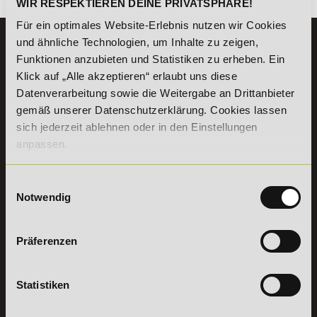
WIR RESPEKTIEREN DEINE PRIVATSPHÄRE!
Für ein optimales Website-Erlebnis nutzen wir Cookies
und ähnliche Technologien, um Inhalte zu zeigen,
KONTAKT
Funktionen anzubieten und Statistiken zu erheben. Ein
07191 - 22986 - 0
Klick auf „Alle akzeptieren“ erlaubt uns diese
+49 (0) 7191 9513203
Datenverarbeitung sowie die Weitergabe an Drittanbieter
gemäß unserer Datenschutzerklärung. Cookies lassen
sich jederzeit ablehnen oder in den Einstellungen
DeLSt GmbH - Deutsches eLearning Studieninstitut
Willy-Brandt-Platz 2
anpassen.
71522
Backnang
Aus dem Ausland:
+49 (0) 7191 - 22 986 – 0
Einwilligungsauswahl
Fax:
+49 (0) 7191 - 22 986 - 99
Notwendig
Erreichbarkeit:
Montag bis Donnerstag: 8:00 - 19:00 Uhr
Freitag: 8:00 - 17:00 Uhr
Präferenzen
Samstag: 9:00 - 15:00 Uhr
Vertrag
Statistiken
widerrufen