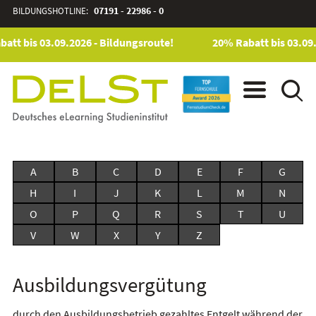
BILDUNGSHOTLINE:
07191 - 22986 - 0
att bis 03.09.2026 - Bildungsroute!
20% Rabatt bis 03.09.
A
B
C
D
E
F
G
H
I
J
K
L
M
N
O
P
Q
R
S
T
U
V
W
X
Y
Z
Ausbildungsvergütung
durch den Ausbildungsbetrieb gezahltes Entgelt während der