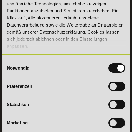
und ähnliche Technologien, um Inhalte zu zeigen,
+49 (0) 7191 9513203
Funktionen anzubieten und Statistiken zu erheben. Ein
Klick auf „Alle akzeptieren“ erlaubt uns diese
Datenverarbeitung sowie die Weitergabe an Drittanbieter
DeLSt GmbH - Deutsches eLearning Studieninstitut
Willy-Brandt-Platz 2
gemäß unserer Datenschutzerklärung. Cookies lassen
71522
Backnang
sich jederzeit ablehnen oder in den Einstellungen
Aus dem Ausland:
+49 (0) 7191 - 22 986 – 0
anpassen.
Fax:
+49 (0) 7191 - 22 986 - 99
Erreichbarkeit:
Einwilligungsauswahl
Montag bis Donnerstag: 8:00 - 19:00 Uhr
Notwendig
Freitag: 8:00 - 17:00 Uhr
Samstag: 9:00 - 15:00 Uhr
Präferenzen
Vertrag
widerrufen
Statistiken
INFORMATIONEN
BILDUNGSBEREICHE
DeLSt
IHK-
Marketing
Weiterbildungen
Leitsätze