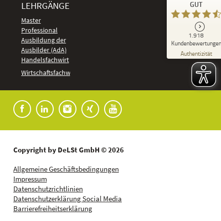
LEHRGÄNGE
GUT
DeLSt - Deutsches eLearning Studieninstitut
Master
Professional
GUT
1.918
%
92
Ausbildung der
Kundenbewertunge
Ausbilder (AdA)
Empfehlungen auf
Authentizität
ProvenExpert.com
Handelsfachwirt
5,00
/
4,37
Kundenbewertungen
Wirtschaftsfachwirt
91
1.827
Bewertungen auf
7
Bewertungen von
ProvenExpert.com
anderen Quellen
Blick aufs ProvenExpert-Profil werfen
04.08.2026
Copyright by DeLSt GmbH © 2026
Allgemeine Geschäftsbedingungen
Impressum
Datenschutzrichtlinien
Datenschutzerklärung Social Media
Barrierefreiheitserklärung