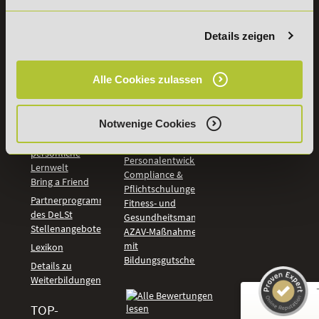
Wirtschaft &
PreisFAIRsprechen
Rechnungswesen
Studieninfos
Bildung &
Details zeigen
Digitales Lernen
Fördermöglichkeiten
Künstliche
Bildungsgutschein
Intelligenz
Alle Cookies zulassen
Check
Marketing und
Aufstiegs-BAföG
Vertrieb
Check
Kommunikation
Notwenige Cookies
Online Campus -
und Coaching
deine
Management und
persönliche
Personalentwicklung
Lernwelt
Compliance &
Bring a Friend
Pflichtschulungen
Partnerprogramm
Fitness- und
des DeLSt
Gesundheitsmanagement
Stellenangebote
AZAV-Maßnahmen
mit
Lexikon
Bildungsgutschein
Details zu
Weiterbildungen
TOP-
Kundenbewertungen und Erfahrungen zu