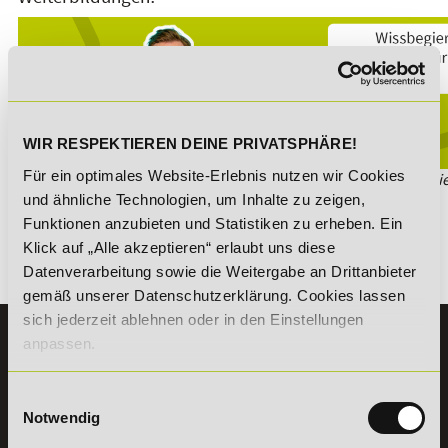
WIR RESPEKTIEREN DEINE PRIVATSPHÄRE!
Für ein optimales Website-Erlebnis nutzen wir Cookies
*Der Rabattcode "NEUGIER5" ist mit weiteren Rabatten kombinie
informieren dich gern.
und ähnliche Technologien, um Inhalte zu zeigen,
Funktionen anzubieten und Statistiken zu erheben. Ein
Klick auf „Alle akzeptieren“ erlaubt uns diese
Datenverarbeitung sowie die Weitergabe an Drittanbieter
Es gibt keine Einträge mit diesem Anfangsbuchstaben.
gemäß unserer Datenschutzerklärung. Cookies lassen
sich jederzeit ablehnen oder in den Einstellungen
KONTAKT
anpassen.
07191 - 22986 - 0
Einwilligungsauswahl
+49 (0) 7191 9513203
Notwendig