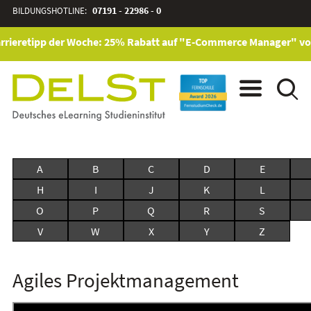
BILDUNGSHOTLINE:
07191 - 22986 - 0
rrieretipp der Woche: 25% Rabatt auf "E-Commerce Manager" vom 
A
B
C
D
E
H
I
J
K
L
O
P
Q
R
S
V
W
X
Y
Z
Agiles Projektmanagement