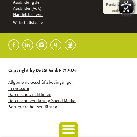
%
92
Ausbildung der
Kundenbewertunge
Ausbilder (AdA)
Empfehlungen auf
Authentizität
ProvenExpert.com
Handelsfachwirt
5,00
/
4,37
Kundenbewertungen
Wirtschaftsfachwirt
91
1.827
Bewertungen auf
7
Bewertungen von
ProvenExpert.com
anderen Quellen
Blick aufs ProvenExpert-Profil werfen
04.08.2026
Copyright by DeLSt GmbH © 2026
Allgemeine Geschäftsbedingungen
Impressum
Datenschutzrichtlinien
Datenschutzerklärung Social Media
Barrierefreiheitserklärung