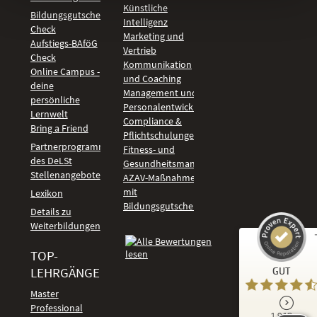
Künstliche
Bildungsgutschein
Intelligenz
Check
Marketing und
Aufstiegs-BAföG
Vertrieb
Check
Kommunikation
Online Campus -
und Coaching
deine
Management und
persönliche
Personalentwicklung
Lernwelt
Compliance &
Bring a Friend
Pflichtschulungen
Partnerprogramm
Fitness- und
des DeLSt
Gesundheitsmanagement
Stellenangebote
AZAV-Maßnahmen
mit
Lexikon
Bildungsgutschein
Details zu
Weiterbildungen
TOP-
Kundenbewertungen und Erfahrungen zu
LEHRGÄNGE
GUT
DeLSt - Deutsches eLearning Studieninstitut
Master
Professional
GUT
1.918