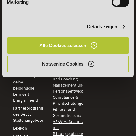
Marketing
INFORMATIONEN
BILDUNGSBEREICHE
DeLSt
IHK-
Weiterbildungen
Leitsätze
Wirtschaft &
Details zeigen
PreisFAIRsprechen
Rechnungswesen
Studieninfos
Bildung &
Digitales Lernen
Fördermöglichkeiten
Alle Cookies zulassen
Künstliche
Bildungsgutschein
Intelligenz
Check
Marketing und
Aufstiegs-BAföG
Notwenige Cookies
Vertrieb
Check
Kommunikation
Online Campus -
und Coaching
deine
Management und
persönliche
Personalentwicklung
Lernwelt
Compliance &
Bring a Friend
Pflichtschulungen
Partnerprogramm
Fitness- und
des DeLSt
Gesundheitsmanagement
Stellenangebote
AZAV-Maßnahmen
mit
Lexikon
Bildungsgutschein