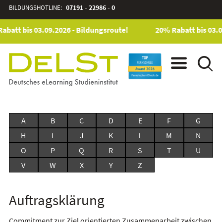
BILDUNGSHOTLINE:
07191 - 22986 - 0
abatt bis 03.09.2026 - Bildungsroute!
20% Rabatt bis 03.0
A
B
C
D
E
F
G
H
I
J
K
L
M
N
O
P
Q
R
S
T
U
V
W
X
Y
Z
Auftragsklärung
Commitment zur Ziel orientierten Zusammenarbeit zwischen