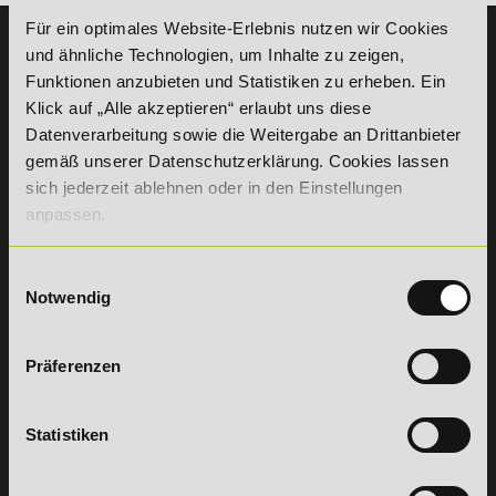
Für ein optimales Website-Erlebnis nutzen wir Cookies
KONTAKT
und ähnliche Technologien, um Inhalte zu zeigen,
07191 - 22986 - 0
Funktionen anzubieten und Statistiken zu erheben. Ein
Klick auf „Alle akzeptieren“ erlaubt uns diese
+49 (0) 7191 9513203
Datenverarbeitung sowie die Weitergabe an Drittanbieter
gemäß unserer Datenschutzerklärung. Cookies lassen
DeLSt GmbH - Deutsches eLearning Studieninstitut
sich jederzeit ablehnen oder in den Einstellungen
Willy-Brandt-Platz 2
anpassen.
71522
Backnang
Aus dem Ausland:
+49 (0) 7191 - 22 986 – 0
Fax:
+49 (0) 7191 - 22 986 - 99
Einwilligungsauswahl
Notwendig
Erreichbarkeit:
Montag bis Donnerstag: 8:00 - 19:00 Uhr
Freitag: 8:00 - 17:00 Uhr
Samstag: 9:00 - 15:00 Uhr
Präferenzen
Vertrag
Statistiken
widerrufen