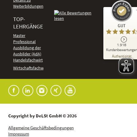
Details zu
Weiterbildungen
TOP-
Kundenbewertungen und Erfahrungen zu
LEHRGÄNGE
GUT
DeLSt - Deutsches eLearning Studieninstitut
Master
Professional
GUT
1.918
%
92
Ausbildung der
Kundenbewertunge
Ausbilder (AdA)
Empfehlungen auf
Authentizität
ProvenExpert.com
Handelsfachwirt
5,00
/
4,37
Kundenbewertungen
Wirtschaftsfachwirt
91
1.827
Bewertungen auf
7
Bewertungen von
ProvenExpert.com
anderen Quellen
Blick aufs ProvenExpert-Profil werfen
04.08.2026
Copyright by DeLSt GmbH © 2026
Allgemeine Geschäftsbedingungen
Impressum